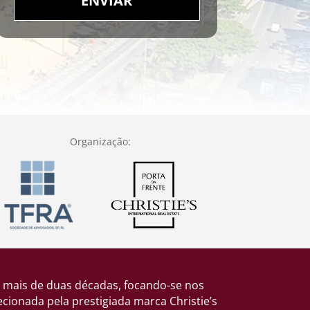
ENVIAR
Organização:
 mais de duas décadas, focando-se nos
ionada pela prestigiada marca Christie’s