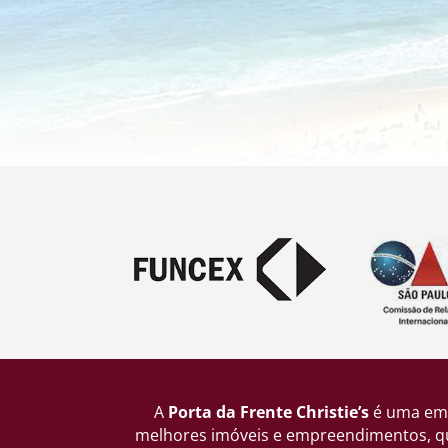
A
Porta da Frente Christie’s
é uma emp
melhores imóveis e empreendimentos, que