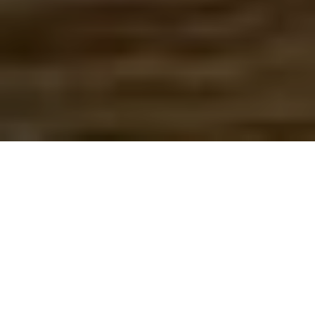
Natureza
Portugal é um país riquíssimo em paisagens
naturais, desde praias, serra e quilómetros de
planícies verdejantes de perder de vista. A poucos