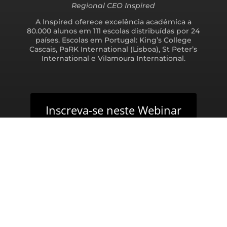
Regional CEO Inspired
A Inspired oferece excelência académica a
80.000 alunos em 111 escolas distribuídas por 24
países. Escolas em Portugal: King’s College
Cascais, PaRK International (Lisboa), St Peter’s
International e Vilamoura International.
Inscreva-se neste Webinar
Por que escolher
Portugal?