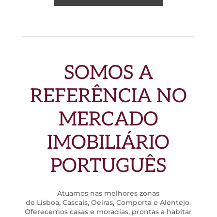
SOMOS A
REFERÊNCIA NO
MERCADO
IMOBILIÁRIO
PORTUGUÊS
Atuamos nas melhores zonas
de
Lisboa
,
Cascais
,
Oeiras
,
Comporta
e
Alentejo
.
Oferecemos casas e moradias, prontas a habitar