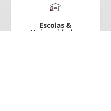
Escolas &
Universidades
Ensino público, privado e escolas
internacionais.
Transportes & Acessos
Transportes públicos e vias de fácil acesso